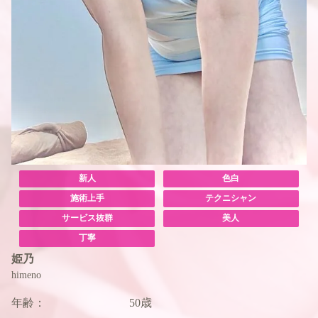
新人
色白
施術上手
テクニシャン
サービス抜群
美人
丁寧
姫乃
himeno
年齢：
50歳