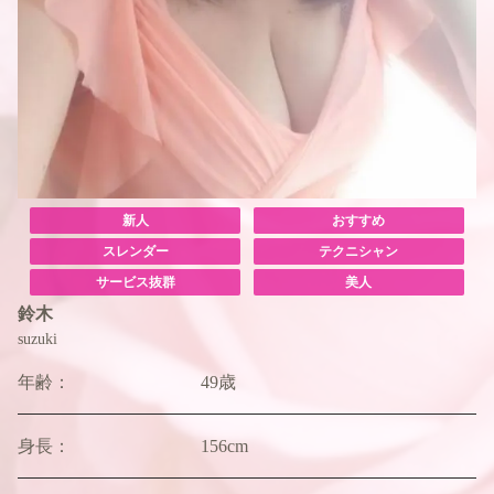
新人
おすすめ
スレンダー
テクニシャン
サービス抜群
美人
鈴木
suzuki
年齢：
49歳
身長：
156cm