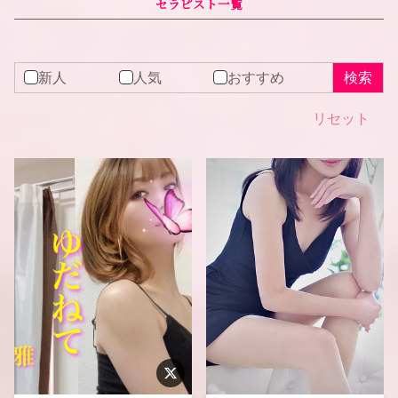
新人
人気
おすすめ
リセット