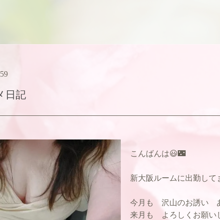
:59
メ日記
こんばんは😃🌃
新大阪ルームに出勤してま
今月も 沢山のお誘い あ
来月も よろしくお願いし