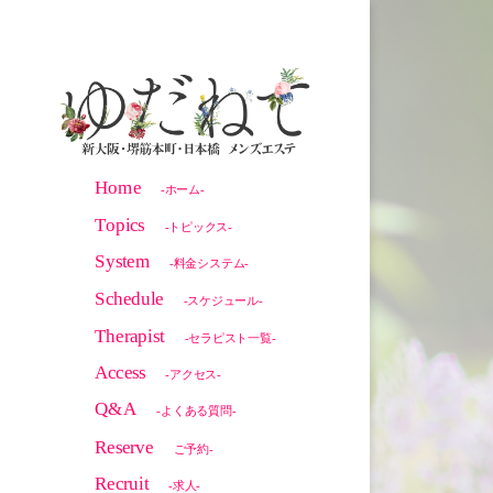
Home
-ホーム-
Topics
-トピックス-
System
-料金システム-
Schedule
-スケジュール-
Therapist
-セラピスト一覧-
Access
-アクセス-
Q&A
-よくある質問-
Reserve
ご予約-
Recruit
-求人-