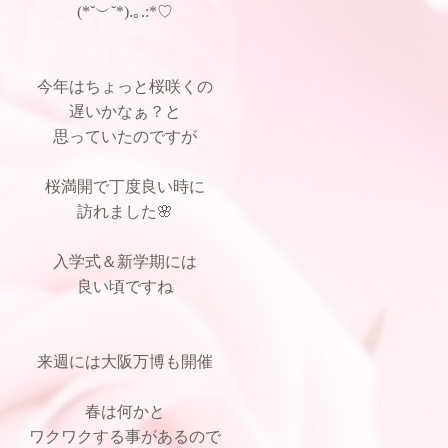
(*˘︶˘*).｡.:*♡
今年はちょっと桜咲くの
遅いかなぁ？と
思っていたのですが
桜満開で丁度良い時に
訪れました🌸
入学式＆新学期には
良い頃ですね
来週には大阪万博も開催
春は何かと
ワクワクする事があるので