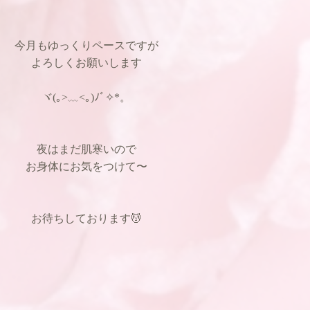
今月もゆっくりペースですが
よろしくお願いします
ヾ(｡>﹏<｡)ﾉﾞ✧*。
夜はまだ肌寒いので
お身体にお気をつけて〜
お待ちしております💆