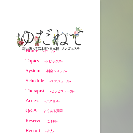
Home
-ホーム-
Topics
-トピックス-
System
-料金システム-
Schedule
-スケジュール-
Therapist
-セラピスト一覧-
Access
-アクセス-
Q&A
-よくある質問-
Reserve
ご予約-
Recruit
-求人-