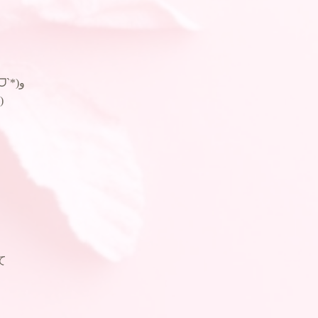
今日から大阪万博開催٩(ˊᗜˋ*)و
)
て