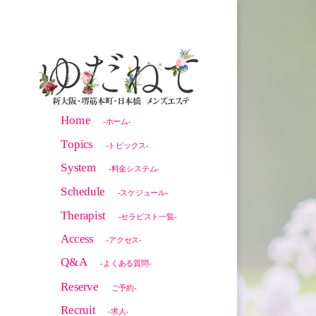
Home
-ホーム-
Topics
-トピックス-
System
-料金システム-
Schedule
-スケジュール-
Therapist
-セラピスト一覧-
Access
-アクセス-
Q&A
-よくある質問-
Reserve
ご予約-
Recruit
-求人-