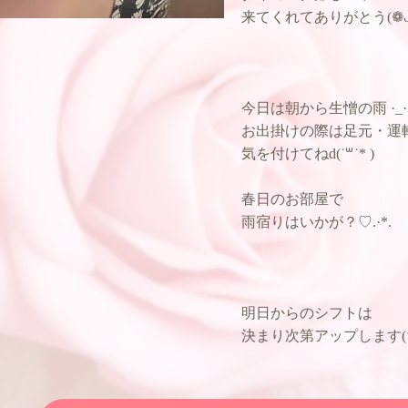
来てくれてありがとう(❁ᴗ͈ˬᴗ
今日は朝から生憎の雨
お出掛けの際は足元・運
気を付けてねd(˙꒳​˙* )
春日のお部屋で
雨宿りはいかが？♡.·*.
明日からのシフトは
決まり次第アップします(‘-