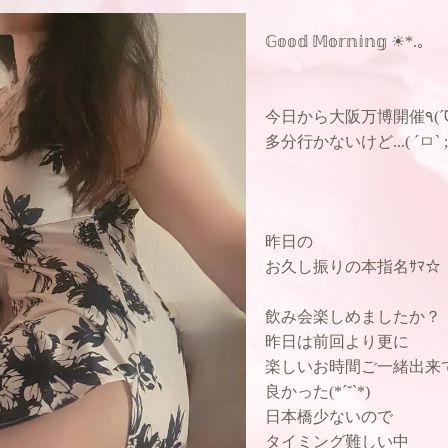
𝔾𝕠𝕠𝕕 𝕄𝕠𝕣𝕟𝕚𝕟𝕘 ☀︎*.｡
多分行かないけど...( ´ㅁ` ;
昨日の
お久し振りの本指名ｻﾏ☆
飲み会楽しめましたか？
昨日は前回より更に
楽しいお時間ご一緒出来
良かった(*ˊ˘ˋ*)
日本橋少ないので
タイミング難しい中