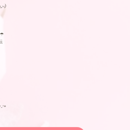
͈)
‪‪ ·_·☂
転
’*ゞ