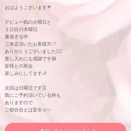
おはようございます☔
デビュー戦の火曜日と
２日目の木曜日
暑過ぎる中
ご来店頂いたお客様方♡
ありがとうございました🙇‍♂️
差し入れにも感謝です😆
皆様との再会
楽しみにしてます🎶
次回は日曜日です🗓
既にご予約頂いている枠も
ありますので
ご都合合えば是非☺️✨