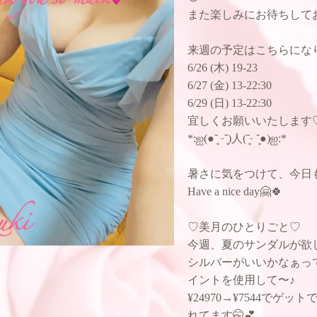
また楽しみにお待ちしてお
来週の予定はこちらにな
6/26 (木) 19-23
6/27 (金) 13-22:30
6/29 (日) 13-22:30
宜しくお願いいたします
*:ஐ(●︎˘͈ ᵕ˘͈)人(˘͈ᵕ ˘͈●︎)ஐ:*
暑さに気をつけて、今日
Have a nice day🤗🍀
♡美月のひとりごと♡
今週、夏のサンダルが欲
シルバーがいいかなぁっ
イントを使用して〜♪
¥24970→¥7544で
れてます🤭💕