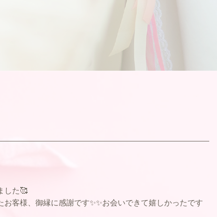
した🥰
たお客様、御縁に感謝です✨✨お会いできて嬉しかったです