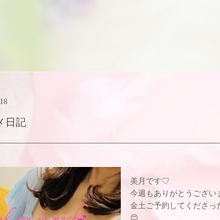
:18
メ日記
美月です♡
今週もありがとうございま
金土ご予約してくださっ
😊