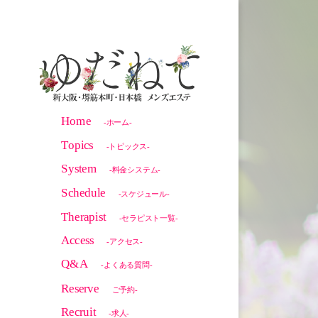
Home
-ホーム-
Topics
-トピックス-
System
-料金システム-
Schedule
-スケジュール-
Therapist
-セラピスト一覧-
Access
-アクセス-
Q&A
-よくある質問-
Reserve
ご予約-
Recruit
-求人-