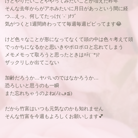
けどやりたいことややってみたいことが増えた昨年
そんな去年からがアホみたいに月日があっという間に経
つ…えっ、何してたっけ( ˙-˙ )ﾅｿﾞ
気がつくと1週間終わってて毎週毎週ビビってます😂
けど色々なことが形になってなくて頭の中は色々考えて頭
でっかちになるかと思いきやポロポロと忘れてしまう
メモメモって取ろうと思ったときはﾊﾃ(˙˙*)?
ザックリしか出てこない
加齢だろうか…ヤバいのではなかろうか…
恐ろしいと思うのも一瞬
また忘れちゃうのよね(ﾉ≧ڡ≦)
だから竹富はいつも元気なのかも知れません
そんな竹富を今週もよろしくお願いします💕