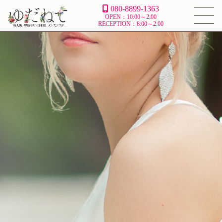
080-8899-1363
OPEN：10:00～2:00
RECEPTION：8:00～2:00