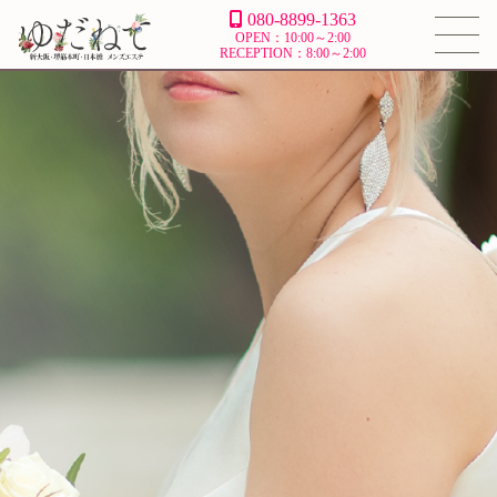
080-8899-1363
OPEN：10:00～2:00
RECEPTION：8:00～2:00