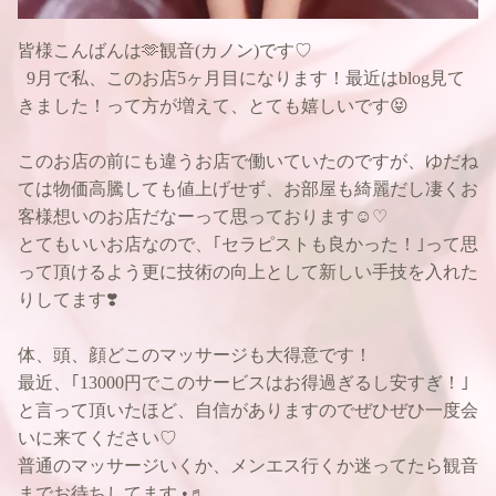
皆様こんばんは🫶観音(カノン)です♡
9月で私、このお店5ヶ月目になります！最近はblog見て
きました！って方が増えて、とても嬉しいです😝
このお店の前にも違うお店で働いていたのですが、ゆだね
ては物価高騰しても値上げせず、お部屋も綺麗だし凄くお
客様想いのお店だなーって思っております☺️♡
とてもいいお店なので、｢セラピストも良かった！｣って思
って頂けるよう更に技術の向上として新しい手技を入れた
りしてます❣️
体、頭、顔どこのマッサージも大得意です！
最近、｢13000円でこのサービスはお得過ぎるし安すぎ！｣
と言って頂いたほど、自信がありますのでぜひぜひ一度会
いに来てください♡
普通のマッサージいくか、メンエス行くか迷ってたら観音
までお待ちしてます.•♬