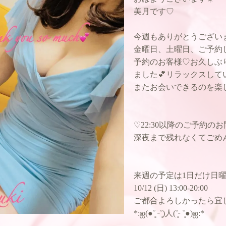
美月です♡
今週もありがとうございま
金曜日、土曜日、ご予約
予約のお客様♡お久しぶ
ました💕リラックスして
またお会いできるのを楽
♡22:30以降のご予約
深夜まで残れなくてごめん
来週の予定は1日だけ日曜
10/12 (日) 13:00-20:00
ご都合よろしかったら宜
*:ஐ(●︎˘͈ ᵕ˘͈)人(˘͈ᵕ ˘͈●︎)ஐ:*