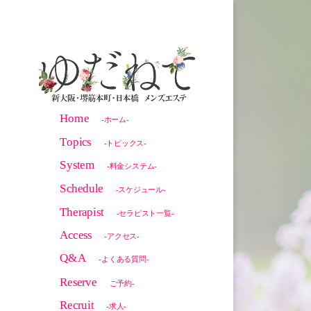
Home
-ホーム-
Topics
-トピックス-
System
-料金システム-
Schedule
-スケジュール-
Therapist
-セラピスト一覧-
Access
-アクセス-
Q&A
-よくある質問-
Reserve
ご予約-
Recruit
-求人-