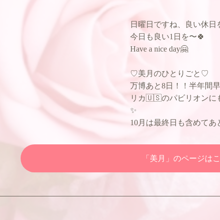
日曜日ですね、良い休日
今日も良い1日を〜🍀
Have a nice day🤗
♡美月のひとりごと♡
万博あと8日！！半年間早
リカ🇺🇸のパビリオン
✨
10月は最終日も含めてあ
「美月」のページは