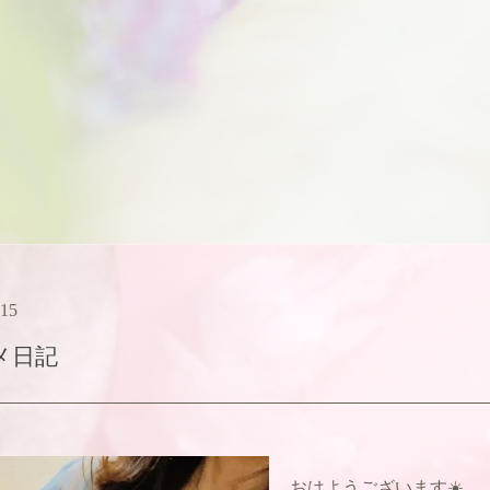
:15
メ日記
おはようございます☀️