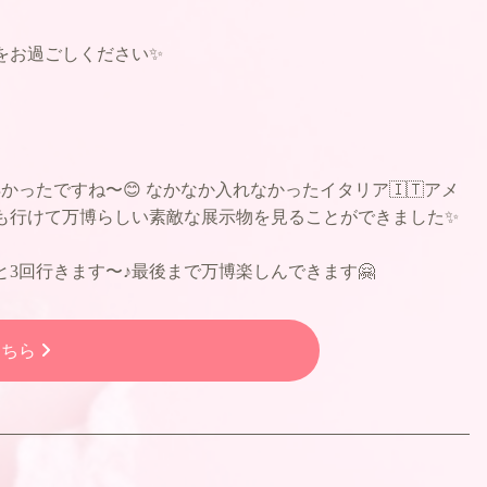
をお過ごしください✨
かったですね〜😊 なかなか入れなかったイタリア🇮🇹アメ
にも行けて万博らしい素敵な展示物を見ることができました✨
と3回行きます〜♪最後まで万博楽しんできます🤗
こちら