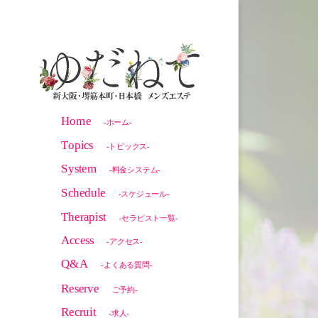
Home
-ホーム-
Topics
-トピックス-
System
-料金システム-
Schedule
-スケジュール-
Therapist
-セラピスト一覧-
Access
-アクセス-
Q&A
-よくある質問-
Reserve
ご予約-
Recruit
-求人-