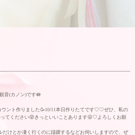
観音(カノン)です🪷
ウント作りました🥳10/11本日作りたてです♡♡ぜひ、私の
ってください😝きっといいことあります😜♡よろしくお願
ルだけとか凄く行くのに躊躇するなどお伺いしますので、ぜ