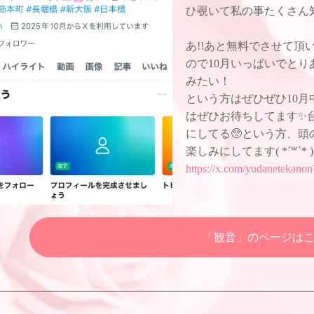
ひ覗いて私の事たくさん知っ
あ!!あと無料でさせて
ので10月いっぱいでとり
みたい！
という方はぜひぜひ10月
はぜひお待ちしてます✨
にしてる🥺という方、頭
楽しみにしてます( *´꒳`* )
https://x.com/yudanetekan
「観音」のページは