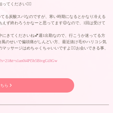
てください🙇‍♀️
頂いてる炭酸スパなのですが、寒い時期になるとかなり冷える
あえず終わろうかなーと思ってます😌なので、1回は受けて
中にきてくださいね💕︎週1出勤なので、行こうか迷ってる方
台風のせいで偏頭痛がしんどい方、最近抜け毛やハリコシ気
のマッサージはめちゃくちゃいいですよ💆‍♀️お会いできる事、
on?s=21&t=s1an0i4Pl5b5BivgGiJiGw
こちら