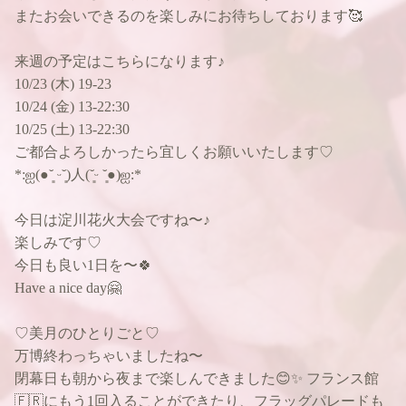
またお会いできるのを楽しみにお待ちしております🥰
来週の予定はこちらになります♪
10/23 (木) 19-23
10/24 (金) 13-22:30
10/25 (土) 13-22:30
ご都合よろしかったら宜しくお願いいたします♡
*:ஐ(●︎˘͈ ᵕ˘͈)人(˘͈ᵕ ˘͈●︎)ஐ:*
今日は淀川花火大会ですね〜♪
楽しみです♡
今日も良い1日を〜🍀
Have a nice day🤗
♡美月のひとりごと♡
万博終わっちゃいましたね〜
閉幕日も朝から夜まで楽しんできました😊✨ フランス館
🇫🇷にもう1回入ることができたり、フラッグパレードも