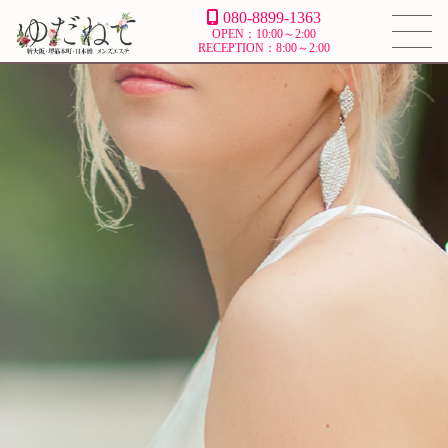
080-8899-1363
OPEN：10:00～2:00
RECEPTION：8:00～2:00