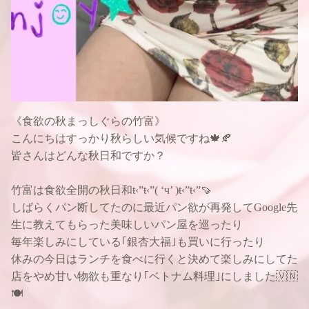
《食欲の秋まっしぐらの竹富》
こんにちはすっかり秋らしい気候ですね🍁🍂
皆さんはどんな秋日和ですか？
竹富は食欲全開の秋日和ŧ‹”ŧ‹”( ‘ч’ )ŧ‹”ŧ‹”🍠
しばらくパン断してたのに最近パン欲が再発してGoogle先
生に教えてもらった美味しいパン屋を巡ったり
毎年楽しみにしている｢銀杏大福｣も買いに行ったり
休みの今日はランチを食べに行くと決めて楽しみにしてた
店をやめ甘い物欲も重なり｢ベトナム料理｣にしました🇻🇳
🍽