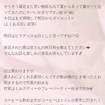
そうそう最近また甘い物欲も出て夏から太って服キツくな
ってきたのにヤバいかぎりです⸜(◍´🐽`◍)⸝
今日はまず満喫して明日からダイエット!!
(よくある言い訳笑)
明日はピラティスも行くしと甘々ですね🤍🥴
来店された際は皆さんの秋日和を教えてください❤️
そんなお話も楽しみに来店お待ちしています🎵
話は変わりますが
差入れによくお土産頂くんですが飲み物のとき迷ったとお
聞きするので竹富の好みを
竹富はミルクティーやフレーバーティー好きです☕️🍃
コーヒーも飲めますがコーヒーはトイレが異常に行きたく