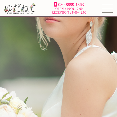
080-8899-1363
OPEN：10:00～2:00
RECEPTION：8:00～2:00