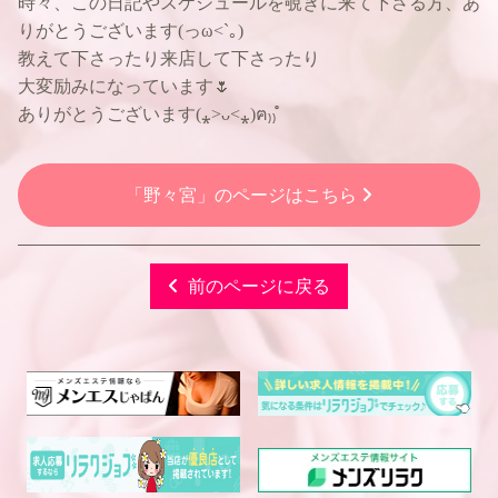
時々、この日記やスケジュールを覗きに来て下さる方、あ
りがとうございます(っω<`｡)
教えて下さったり来店して下さったり
大変励みになっています🌷
ありがとうございます(⁎˃ᴗ˂⁎)ฅ₎₎̊
「野々宮」のページはこちら
前のページに戻る