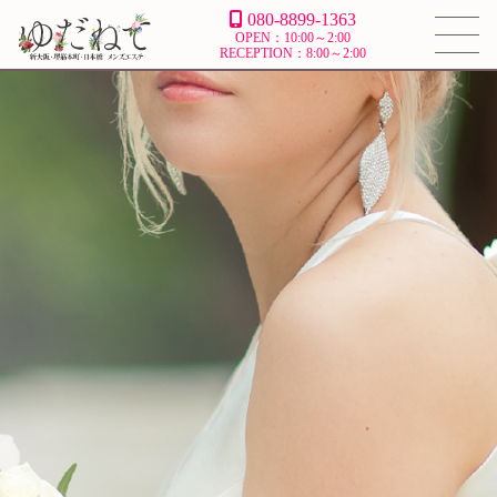
080-8899-1363
OPEN：10:00～2:00
RECEPTION：8:00～2:00