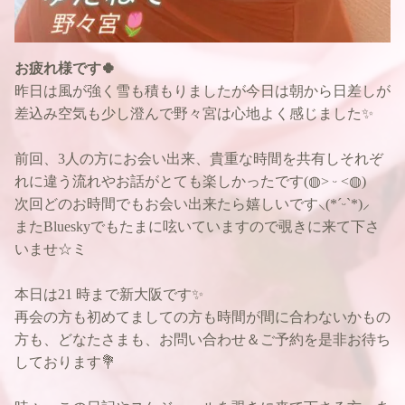
お疲れ様です🍀
昨日は風が強く雪も積もりましたが今日は朝から日差しが
差込み空気も少し澄んで野々宮は心地よく感じました✨
前回、3人の方にお会い出来、貴重な時間を共有しそれぞ
れに違う流れやお話がとても楽しかったです(◍˃ ᵕ ˂◍)
次回どのお時間でもお会い出来たら嬉しいです‪⸜(*ˊᵕˋ*)⸝‬
またBlueskyでもたまに呟いていますので覗きに来て下さ
いませ☆ミ
本日は21 時まで新大阪です✨
再会の方も初めてましての方も時間が間に合わないかもの
方も、どなたさまも、お問い合わせ＆ご予約を是非お待ち
しております💐