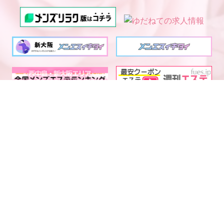
西中島・新大阪エリア メ
大阪・京都・神戸メンズエ
電話予約
WEB予約
LINE予約
ンズエステランキング
ステ