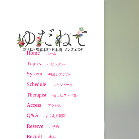
Home
-ホーム-
Topics
-トピックス-
System
-料金システム-
Schedule
-スケジュール-
Therapist
-セラピスト一覧-
Access
-アクセス-
Q&A
-よくある質問-
Reserve
ご予約-
Recruit
-求人-