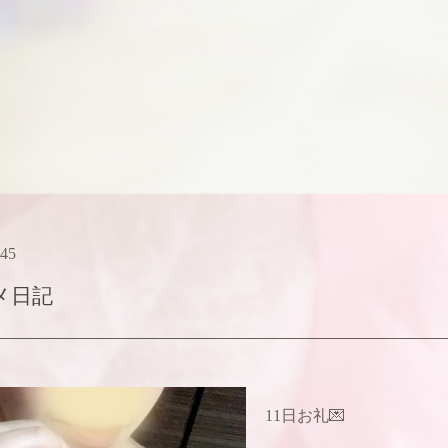
:45
メ日記
11日お礼💌