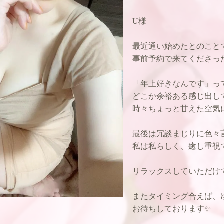
U様
最近通い始めたとのこと
事前予約で来てくださっ
「年上好きなんです」っ
どこか余裕ある感じ出し
時々ちょっと甘えた空気
最後は冗談まじりに色々
私は私らしく、癒し重視で
リラックスしていただけ
またタイミング合えば、
お待ちしております✨