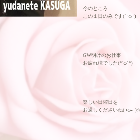
今のところ
この１日のみです(`･ω･)
GW明けのお仕事
お疲れ様でした(*`ω´*)ゞ
楽しい日曜日を
お過しくださいね( •ω- )