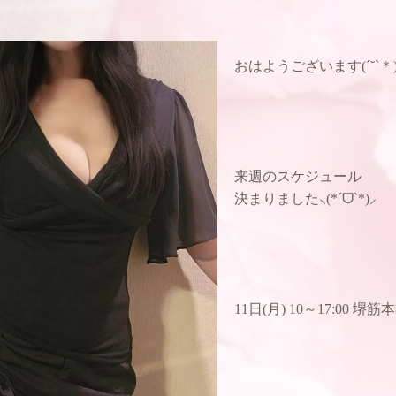
おはようございます(´˘`＊
来週のスケジュール
決まりました⸜(*ˊᗜˋ*)⸝
11日(月) 10～17:00 堺筋