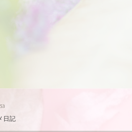
:53
メ日記