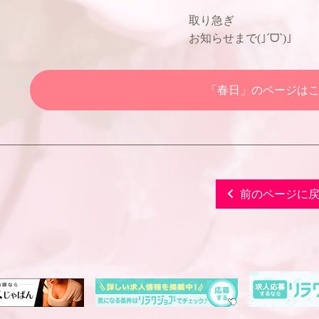
取り急ぎ
お知らせまで(｣´ᗜ`)｣
「春日」のページは
前のページに