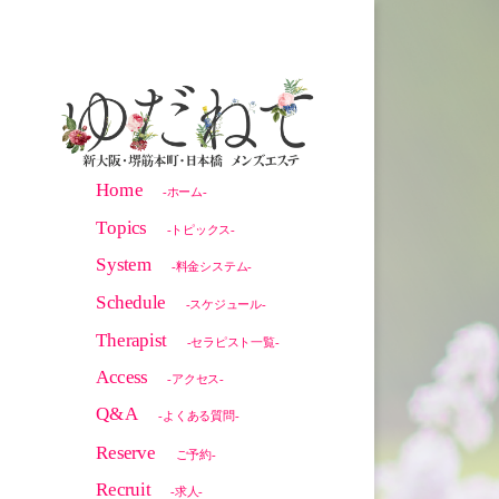
Home
-ホーム-
Topics
-トピックス-
System
-料金システム-
Schedule
-スケジュール-
Therapist
-セラピスト一覧-
Access
-アクセス-
Q&A
-よくある質問-
Reserve
ご予約-
Recruit
-求人-