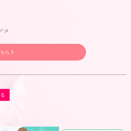
"🎶
こちら
戻る