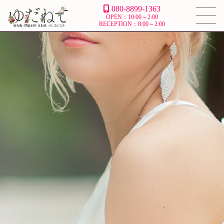
080-8899-1363
OPEN：10:00～2:00
RECEPTION：8:00～2:00