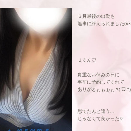
６月最後の出勤も
無事に終えられました(๑•̀ω
Ｕくん♡
貴重なお休みの日に
事前に予約してくれて
あ
思てたんと違う...
じゃなくて良かった✨