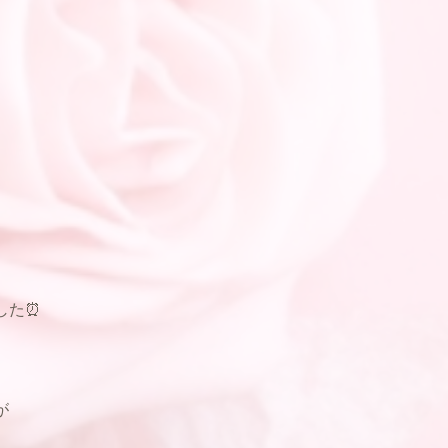
した⏰
が