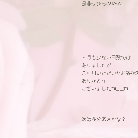
是非ぜひっ(੭ ᐕ)੭
６月も少ない日数では
ありましたが
ご利用いただいたお客様
ありがとう
ございましたm(_ _)m
次は多分来月かな？