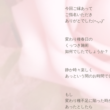
今回ご縁あって
ご指名いただき
ありがとでした(⋆ᴗ͈ˬᴗ͈)”
変わり種春日の
くっつき施術
如何でしたでしょうか？
静か時々楽しく
あっという間のお時間で
もし
変わり種不足に陥った時
あったとしたら