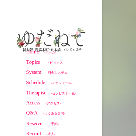
Home
-ホーム-
Topics
-トピックス-
System
-料金システム-
Schedule
-スケジュール-
Therapist
-セラピスト一覧-
Access
-アクセス-
Q&A
-よくある質問-
Reserve
ご予約-
Recruit
-求人-