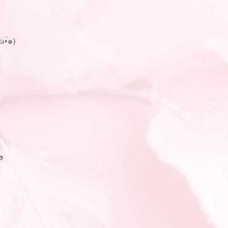
•́๑)ゞ
りがとぉぉぉぉ ٩(ˊᗜˋ*)و