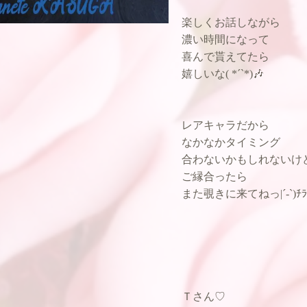
楽しくお話しながら
濃い時間になって
喜んで貰えてたら
嬉しいな( *´`*)🎶
レアキャラだから
なかなかタイミング
合わないかもしれないけ
ご縁合ったら
また覗きに来てねっ|´-`)ﾁﾗ
Ｔさん♡