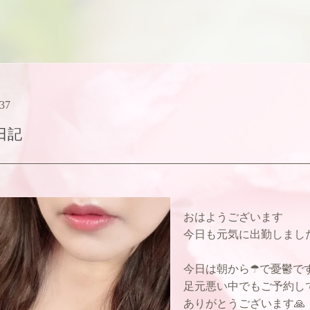
:37
日記
おはようございます
今日も元気に出勤しました
今日は朝から☂で憂鬱です
足元悪い中でもご予約し
ありがとうございます🙏