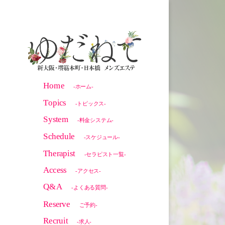
Home
-ホーム-
Topics
-トピックス-
System
-料金システム-
Schedule
-スケジュール-
Therapist
-セラピスト一覧-
Access
-アクセス-
Q&A
-よくある質問-
Reserve
ご予約-
Recruit
-求人-