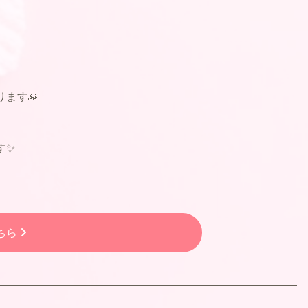
ります🙏
す✨
ちら