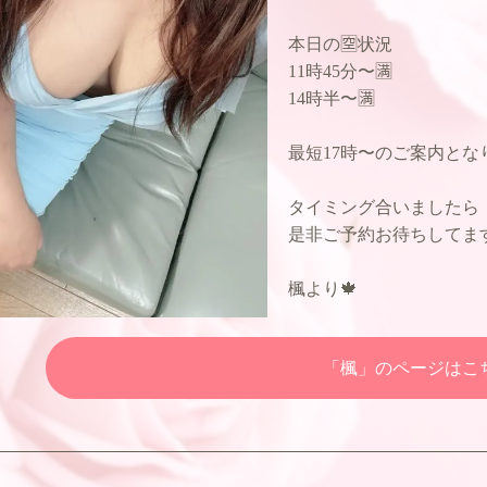
本日の🈳状況
11時45分〜🈵
14時半〜🈵
最短17時〜のご案内とな
タイミング合いましたら
是非ご予約お待ちしてま
楓より🍁
「楓」のページはこ