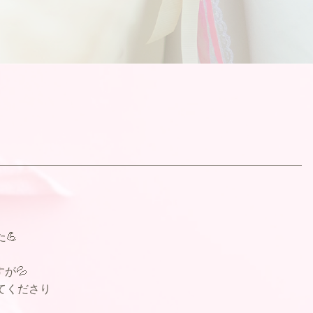
💪
が💦
てくださり