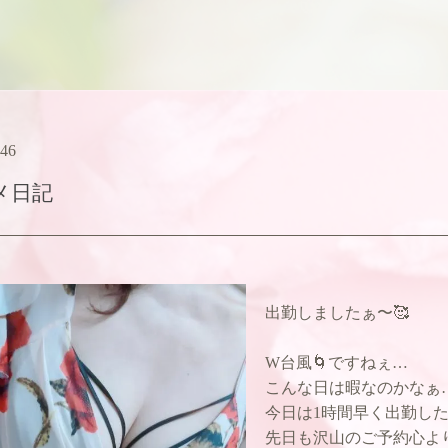
:46
メ日記
出勤しましたぁ〜🥰
W台風🌀ですねぇ…
こんな日は暇なのかなぁ
今日は1時間早く出勤し
先日も沢山のご予約心よ