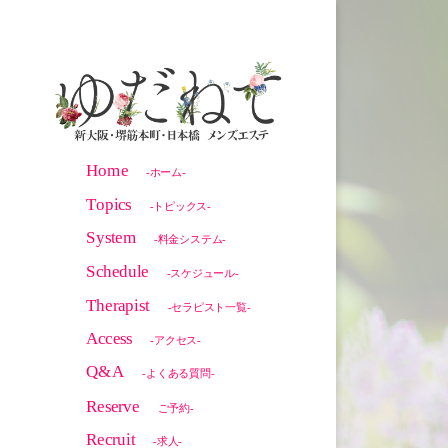
Home
-ホーム-
Topics
-トピックス-
System
-料金システム-
Schedule
-スケジュール-
Therapist
-セラピスト一覧-
Access
-アクセス-
Q&A
-よくある質問-
Reserve
ご予約-
Recruit
-求人-