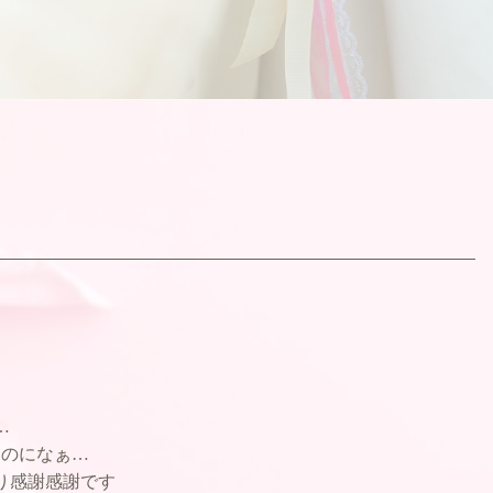
…
たのになぁ…
り感謝感謝です