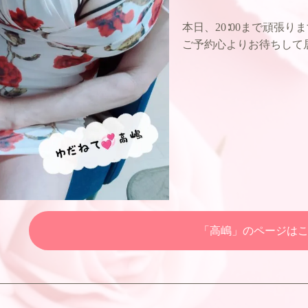
本日、20∶00まで頑張
ご予約心よりお待ちして居
「高嶋」のページは