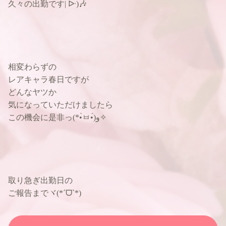
久々の出勤です| ᐕ)🎶
相変わらずの
レアキャラ春日ですが
どんなヤツか
気になっていただけましたら
この機会に是非っ(*•̀ㅂ•́)و✧
取り急ぎ出勤日の
ご報告までヾ(*ˊᗜˋ*)