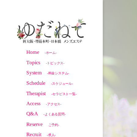
Home
-ホーム-
Topics
-トピックス-
System
-料金システム-
Schedule
-スケジュール-
Therapist
-セラピスト一覧-
Access
-アクセス-
Q&A
-よくある質問-
Reserve
ご予約-
Recruit
-求人-