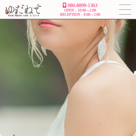
080-8899-1363
OPEN：10:00～2:00
RECEPTION：8:00～2:00