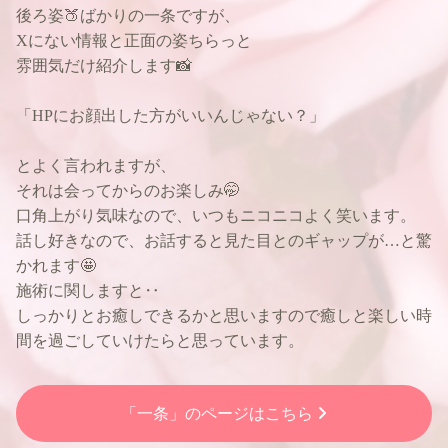
後ろ姿🍑ばかりの一条ですが、
Xにない情報と正面の姿ちらっと
雰囲気だけ紹介します📸
「HPにお顔出した方がいいんじゃない？」
とよく言われますが、
それは会ってからのお楽しみ🤭
口角上がり気味なので、いつもニコニコよく笑います。
話し好きなので、お話すると見た目とのギャップが…と驚
かれます🤩
施術に関しますと‥
しっかりとお癒しできるかと思いますので癒しと楽しい時
間を過ごしていけたらと思っています。
「一条」のページはこちら