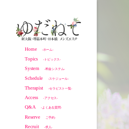
Home
-ホーム-
Topics
-トピックス-
System
-料金システム-
Schedule
-スケジュール-
Therapist
-セラピスト一覧-
Access
-アクセス-
Q&A
-よくある質問-
Reserve
ご予約-
Recruit
-求人-