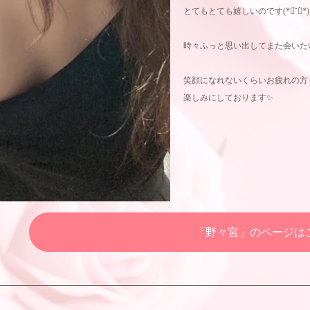
とてもとても嬉しいのです(*ฅ́˘ฅ̀*)
時々ふっと思い出してまた会いた
笑顔になれないくらいお疲れの方もどん
楽しみにしております✨
「野々宮」のページは