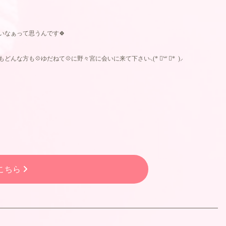
いなぁって思うんです🍀
な方も💠ゆだねて💠に野々宮に会いに来て下さい⸜(* ॑꒳ ॑* )⸝
こちら