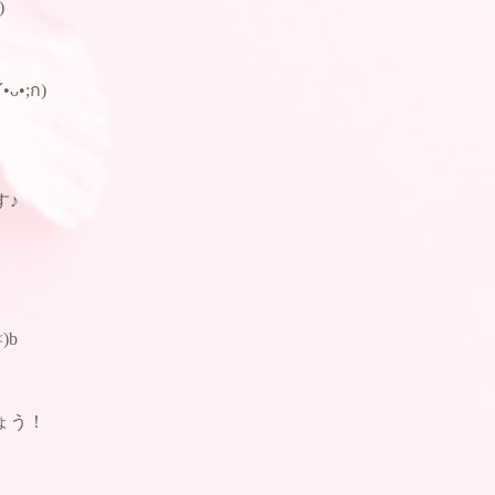
)
•;ก)
す♪
)b
ょう！