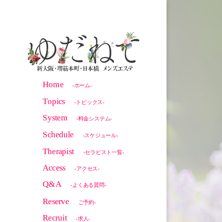
Home
-ホーム-
Topics
-トピックス-
System
-料金システム-
Schedule
-スケジュール-
Therapist
-セラピスト一覧-
Access
-アクセス-
Q&A
-よくある質問-
Reserve
ご予約-
Recruit
-求人-