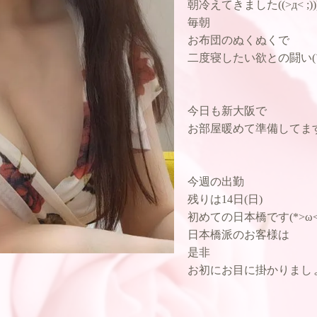
朝冷えてきました((>д< ;))
毎朝
お布団のぬくぬくで
二度寝したい欲との闘い(´•ᴗ
今日も新大阪で
お部屋暖めて準備してま
今週の出勤
残りは14日(日)
初めての日本橋です(*>ω<
日本橋派のお客様は
​​​是非​​​​
お初にお目に掛かりまし