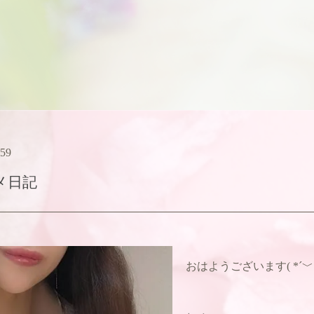
:59
メ日記
おはようございます( *´﹀`*