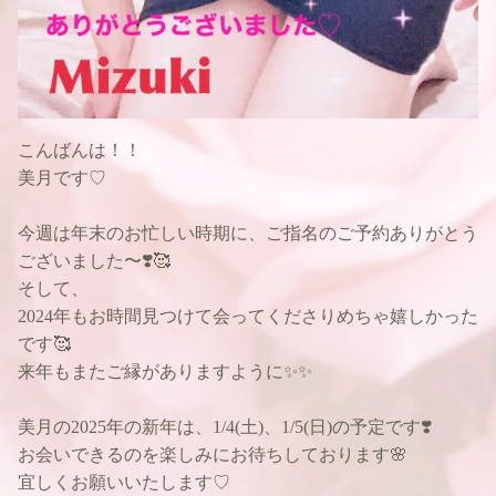
こんばんは！！
美月です♡
今週は年末のお忙しい時期に、ご指名のご予約ありがとう
ございました〜❣️🥰
そして、
2024年もお時間見つけて会ってくださりめちゃ嬉しかった
です🥰
来年もまたご縁がありますように✨✨
美月の2025年の新年は、1/4(土)、1/5(日)の予定です❣️
お会いできるのを楽しみにお待ちしております🌸
宜しくお願いいたします♡