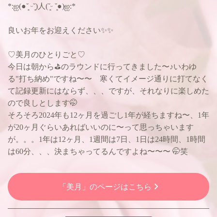
*:ஐ(●︎˘͈ ᵕ˘͈)人(˘͈ᵕ ˘͈●︎)ஐ:*
良いお年をお迎えください✨✨
♡美月のひとりごと♡
今日は朝から⛳️のラウンドに行ってきました〜♪いわゆ
る"打ち納め"ですね〜〜 寒くてイメージ通りに打てなく
て記録更新にはならず、、、ですが、それなりに楽しめた
ので良しとします🤭
そろそろ2024年も12ヶ月を過ごし1年が経ちますね〜、1年
が20ヶ月ぐらいあればいいのに〜って思っちゃいます
が。。。1年は12ヶ月、1週間は7日、1日は24時間、1時間
は60分、、、決まちゃってるんですよね〜〜〜 🤭笑
「美月」のページはこちら