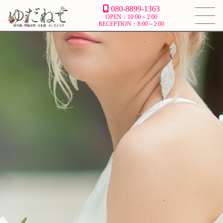
080-8899-1363
OPEN：10:00～2:00
RECEPTION：8:00～2:00