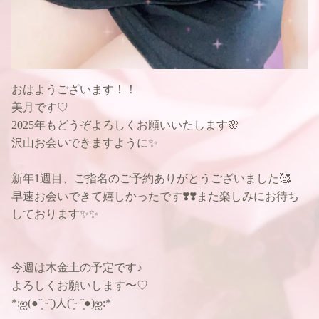
おはようございます！！
美月です♡
2025年もどうぞよろしくお願いいたします🌸
沢山お会いできますように✨
新年1週目、ご指名のご予約ありがとうございました🥰
早速お会いできて嬉しかったです❣️❣️また楽しみにお待ち
しております✨✨
今週は木金土の予定です♪
よろしくお願いします〜♡
*:ஐ(●︎˘͈ ᵕ˘͈)人(˘͈ᵕ ˘͈●︎)ஐ:*