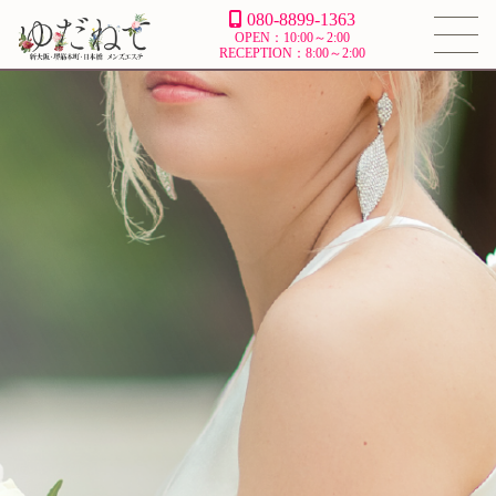
080-8899-1363
OPEN：10:00～2:00
RECEPTION：8:00～2:00