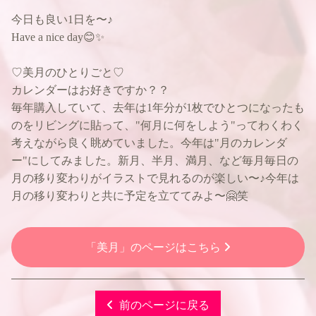
今日も良い1日を〜♪
Have a nice day😊✨
♡美月のひとりごと♡
カレンダーはお好きですか？？
毎年購入していて、去年は1年分が1枚でひとつになったも
のをリビングに貼って、"何月に何をしよう"ってわくわく
考えながら良く眺めていました。今年は"月のカレンダ
ー"にしてみました。新月、半月、満月、など毎月毎日の
月の移り変わりがイラストで見れるのが楽しい〜♪今年は
月の移り変わりと共に予定を立ててみよ〜🤗笑
「美月」のページはこちら
前のページに戻る