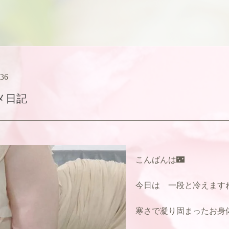
:36
メ日記
こんばんは🌃
今日は 一段と冷えますね
寒さで凝り固まったお身