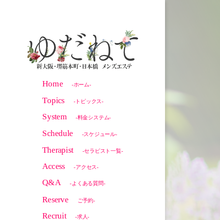
Home
-ホーム-
Topics
-トピックス-
System
-料金システム-
Schedule
-スケジュール-
Therapist
-セラピスト一覧-
Access
-アクセス-
Q&A
-よくある質問-
Reserve
ご予約-
Recruit
-求人-