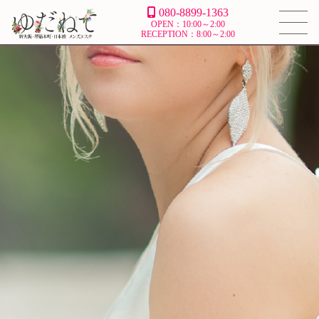
080-8899-1363
OPEN：10:00～2:00
RECEPTION：8:00～2:00