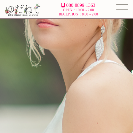
080-8899-1363
OPEN：10:00～2:00
RECEPTION：8:00～2:00