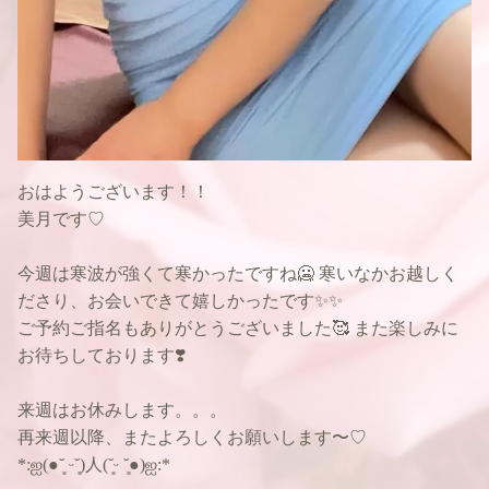
おはようございます！！
美月です♡
今週は寒波が強くて寒かったですね🥶 寒いなかお越しく
ださり、お会いできて嬉しかったです✨✨
ご予約ご指名もありがとうございました🥰 また楽しみに
お待ちしております❣️
来週はお休みします。。。
再来週以降、またよろしくお願いします〜♡
*:ஐ(●︎˘͈ ᵕ˘͈)人(˘͈ᵕ ˘͈●︎)ஐ:*