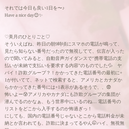
それでは今日も良い1日を〜♪
Have a nice day😊✨
♡美月のひとりごと♡
そういえばね、昨日の朝9時頃にスマホの電話が鳴って、
見たら知らない番号だったので無視してて、伝言が入った
ので聞いてみると、自動音声ガイダンスで"携帯電話の支
払いが未納で支払いを要求する内容"のものでした💦 ヤ
バイ！詐欺グループ？！かかってきた電話番号の最初に+
1が付いてて、ネットで検索すると、アメリカとカナダか
らかかってきた番号には+1表示があるそうで、、😨
怖いよー😰アメリカやカナダにも詐欺グループの集団が
潜んでるのかなぁ、もう世界中にいるのね… 電話番号の
リストをどこから入手するのか怖過ぎっ！
にしても、国内の電話番号じゃないとこから電話料金が未
納とか言われても、詐欺に決まってるやん🤭ハイ、無視無