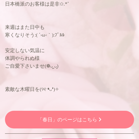
日本橋派のお客様は是非✩.*˚
来週はまた日中も
寒くなりそう:( ´›ω‹｀):ﾌﾞﾙﾙ
安定しない気温に
体調やられぬ様
ご自愛下さいませ(❁ᴗ͈ˬᴗ͈)
素敵な木曜日を(୨୧ ❛ᴗ❛)✧
「春日」のページはこちら