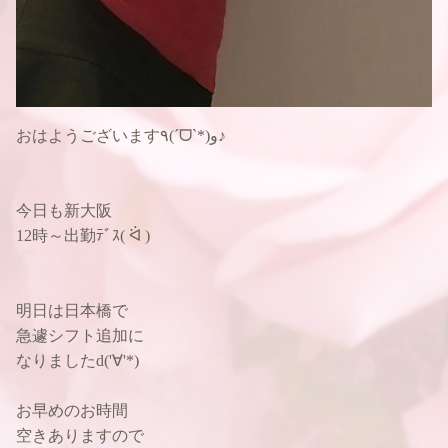
おはようございます٩(ˊᗜˋ*)و♪
今日も新大阪
12時～出勤ﾃﾞｽ( ᐛ )ゞ
明日は日本橋で
急遽シフト追加に
なりましたd('∀'*)
お早めのお時間
空きありますので