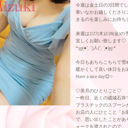
今週は金土日の3日間で
寒いなかお越しくださりご
きるのを楽しみにお待ちして
来週は2/27(木)2/28(金)
宜しくお願い致します♡
*:ஐ(●︎˘͈ ᵕ˘͈)人(˘͈ᵕ ˘͈●︎)ஐ:*
今日もあちらこちらで雪
暖かくして良い休日をお
Have a nice day😊✨
♡美月のひとりごと♡
一昨日、近くの成城石井
プラスチックのスプーン
お店の人にひとこと「お
で、思い出したことがあ
ォークを渡されたので、