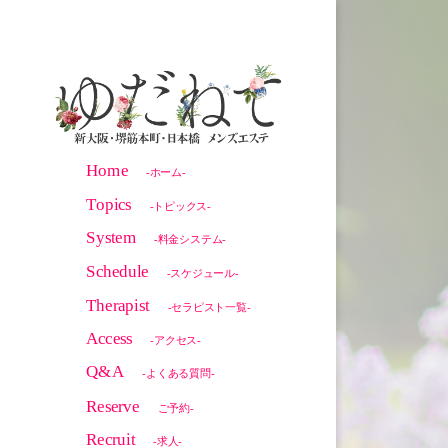
Home
-ホーム-
Topics
-トピックス-
System
-料金システム-
Schedule
-スケジュール-
Therapist
-セラピスト一覧-
Access
-アクセス-
Q&A
-よくある質問-
Reserve
ご予約-
Recruit
-求人-