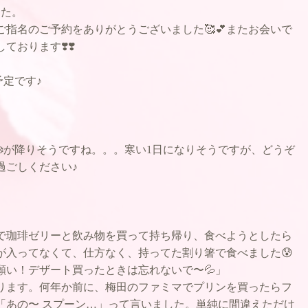
した。
指名のご予約をありがとうございました🥰💕またお会いで
おります❣️❣️
の予定です♪
❄️が降りそうですね。。。寒い1日になりそうですが、どうぞ
過ごしください♪
で珈琲ゼリーと飲み物を買って持ち帰り、食べようとしたら
が入ってなくて、仕方なく、持ってた割り箸で食べました😰
願い！デザート買ったときは忘れないで〜💦」
ります。何年か前に、梅田のファミマでプリンを買ったらフ
「あの〜 スプーン…」って言いました。単純に間違えただけ