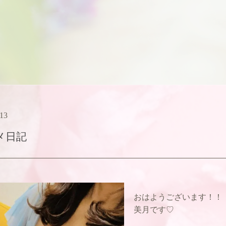
:13
メ日記
おはようございます！！
美月です♡