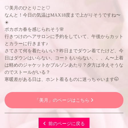
♡美月のひとりごと♡
なんと！今日の気温はMAX18度まで上がりそうですね〜
☀️
ポカポカ春を感じられそう🌸
行きつけのヘアサロンに予約をしていて、午後からカット
とカラーに行きます♪
さてさて何を着たらいい？昨日までダウン着てたけど、今
日はダウンはいらない、コートもいらない、、、ん〜上着
は軽めのジャケットかブルゾンあたり？夕方は冷えそうな
のでストールがいる？
寒暖差がある日は、ホント着るものに迷っちゃいます🤭
「美月」のページはこちら
前のページに戻る