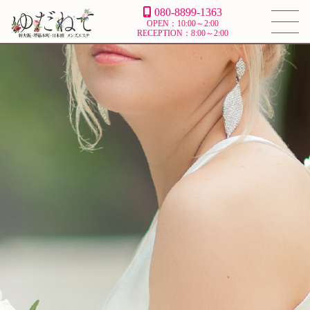
080-8899-1363
OPEN：10:00～2:00
RECEPTION：8:00～2:00