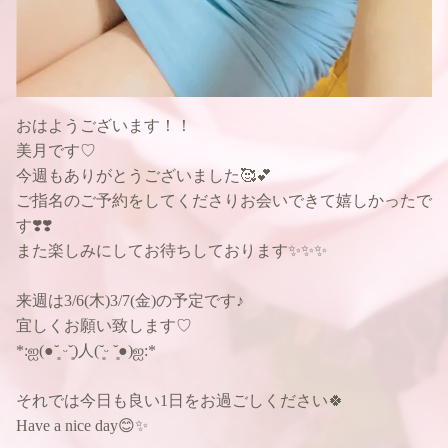
おはようございます！！
美月です♡
今週もありがとうございました🥰💕
ご指名のご予約をしてくださりお会いできて嬉しかったで
す❣️❣️
また楽しみにしてお待ちしております✨✨✨
来週は3/6(木)3/7(金)の予定です♪
宜しくお願い致します♡
*:ஐ(●︎˘͈ ᵕ˘͈)人(˘͈ᵕ ˘͈●︎)ஐ:*
それでは今日も良い1日をお過ごしください🍀
Have a nice day😊✨