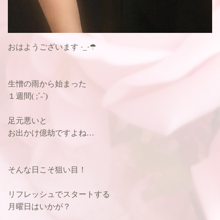
おはようございます‪‪ ·_·☂
生憎の雨から始まった
１週間( ;´-`)
足元悪いと
お出かけ億劫ですよね…
そんな日こそ狙い目！
リフレッシュでスタートする
月曜日はいかが？