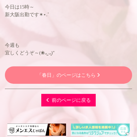
今日は15時～
新大阪出勤です✶⋆.˚
今週も
宜しくどうぞ～(❀ᴗ͈ˬᴗ͈)"
「春日」のページはこちら
前のページに戻る