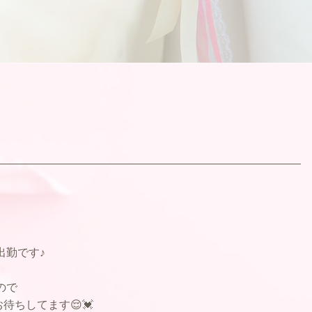
出勤です♪
すので
待ちしてます😌💓