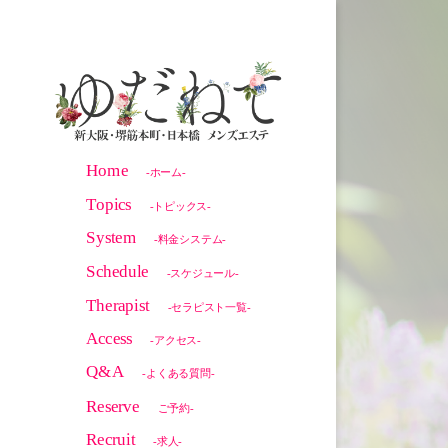
Home
-ホーム-
Topics
-トピックス-
System
-料金システム-
Schedule
-スケジュール-
Therapist
-セラピスト一覧-
Access
-アクセス-
Q&A
-よくある質問-
Reserve
ご予約-
Recruit
-求人-