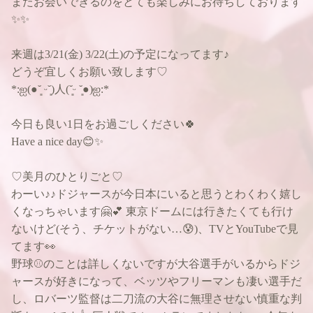
またお会いできるのをとても楽しみにお待ちしております
✨✨
来週は3/21(金) 3/22(土)の予定になってます♪
どうぞ宜しくお願い致します♡
*:ஐ(●︎˘͈ ᵕ˘͈)人(˘͈ᵕ ˘͈●︎)ஐ:*
今日も良い1日をお過ごしください🍀
Have a nice day😊✨
♡美月のひとりごと♡
わーい♪♪ドジャースが今日本にいると思うとわくわく嬉し
くなっちゃいます🤗💕 東京ドームには行きたくても行け
ないけど(そう、チケットがない…😰)、TVとYouTubeで見
てます👀
野球⚾️のことは詳しくないですが大谷選手がいるからドジ
ャースが好きになって、ベッツやフリーマンも凄い選手だ
し、ロバーツ監督は二刀流の大谷に無理させない慎重な判