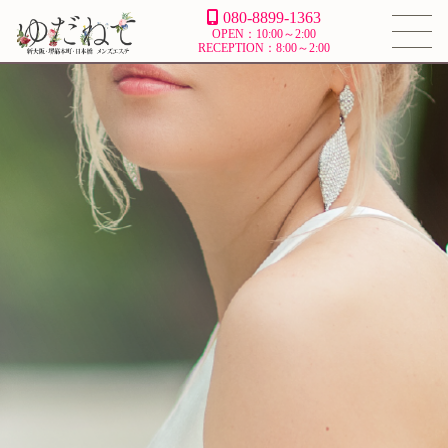
080-8899-1363
OPEN：10:00～2:00
RECEPTION：8:00～2:00