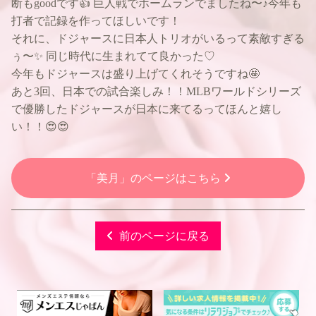
断もgoodです👍 巨人戦でホームランでましたね〜♪今年も
打者で記録を作ってほしいです！
それに、ドジャースに日本人トリオがいるって素敵すぎる
ぅ〜✨ 同じ時代に生まれてて良かった♡
今年もドジャースは盛り上げてくれそうですね🤩
あと3回、日本での試合楽しみ！！MLBワールドシリーズ
で優勝したドジャースが日本に来てるってほんと嬉し
い！！😍😍
「美月」のページはこちら
前のページに戻る