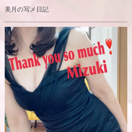
美月
の写メ日記