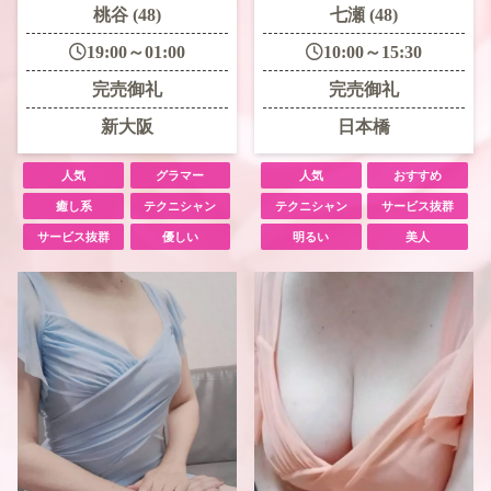
桃谷 (48)
七瀬 (48)
19:00～01:00
10:00～15:30
完売御礼
完売御礼
新大阪
日本橋
人気
グラマー
人気
おすすめ
癒し系
テクニシャン
テクニシャン
サービス抜群
サービス抜群
優しい
明るい
美人