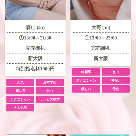
森山 (45)
大野 (56)
13:00～21:30
13:00～22:00
完売御礼
完売御礼
新大阪
新大阪
特別指名料1000円
綺麗系
色白
テクニシャン
明るい
人気
おすすめ
優しい
母性
癒し系
色白
テクニシャン
サービス抜群
大人色気