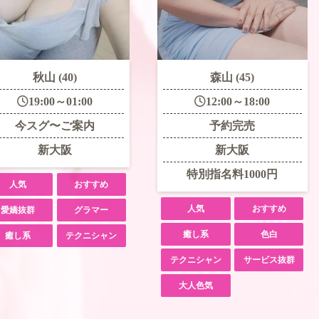
秋山 (40)
森山 (45)
19:00～01:00
12:00～18:00
今スグ〜ご案内
予約完売
新大阪
新大阪
特別指名料1000円
人気
おすすめ
人気
おすすめ
愛嬌抜群
グラマー
癒し系
色白
癒し系
テクニシャン
テクニシャン
サービス抜群
大人色気