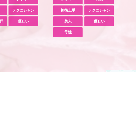
テクニシャン
施術上手
テクニシャン
群
優しい
美人
優しい
母性
西中島・新大阪エリア メンズエステランキング