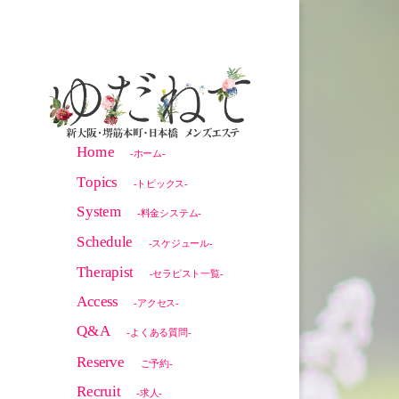
Home
-ホーム-
Topics
-トピックス-
System
-料金システム-
Schedule
-スケジュール-
Therapist
-セラピスト一覧-
Access
-アクセス-
Q&A
-よくある質問-
Reserve
ご予約-
Recruit
-求人-