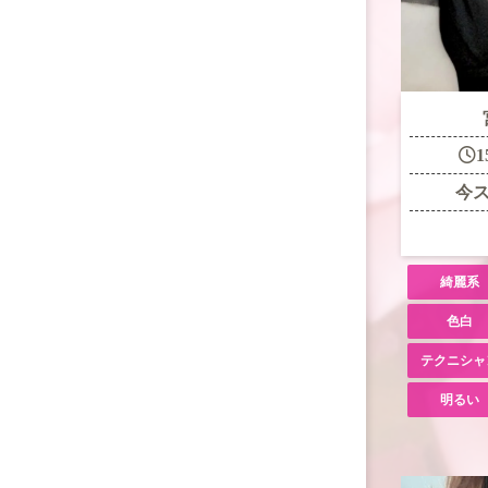
1
今
綺麗系
色白
テクニシャ
明るい