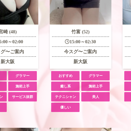
宮崎 (48)
竹富 (52)
5:00～02:00
15:00～02:30
スグ〜ご案内
今スグ〜ご案内
新大阪
新大阪
グラマー
おすすめ
グラマー
施術上手
癒し系
施術上手
ン
サービス抜群
テクニシャン
美人
優しい