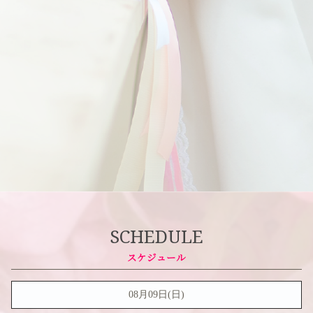
SCHEDULE
08月09日(
日
)