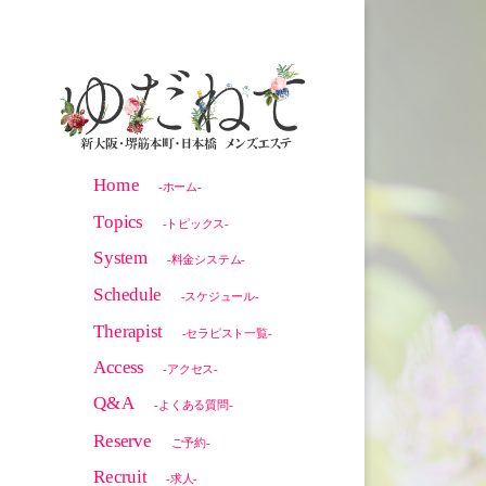
Home
-ホーム-
Topics
-トピックス-
System
-料金システム-
Schedule
-スケジュール-
Therapist
-セラピスト一覧-
Access
-アクセス-
Q&A
-よくある質問-
Reserve
ご予約-
Recruit
-求人-