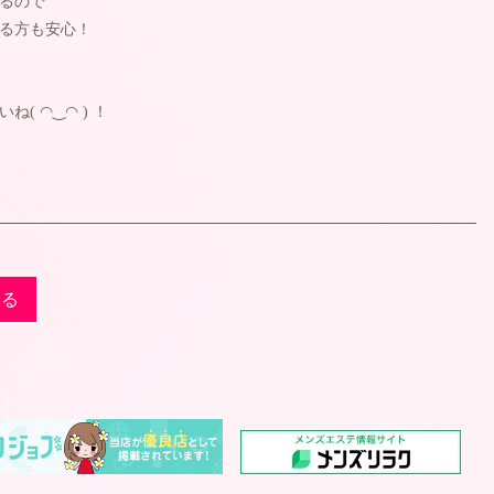
るので
る方も安心！
( ◠‿◠ ) ！
戻る