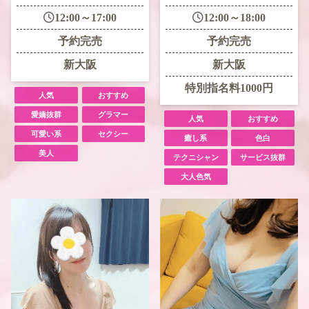
12:00～17:00
12:00～18:00
予約完売
予約完売
新大阪
新大阪
特別指名料1000円
人気
おすすめ
愛嬌抜群
グラマー
人気
おすすめ
可愛い系
セクシー
癒し系
色白
美人
テクニシャン
サービス抜群
大人色気