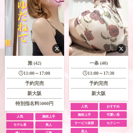
雅 (42)
一条 (40)
11:00～17:00
11:00～17:30
予約完売
予約完売
新大阪
新大阪
特別指名料5000円
人気
おすすめ
施術上手
可愛い系
人気
施術上手
サービス抜群
セクシー
モデル系
美人
美人