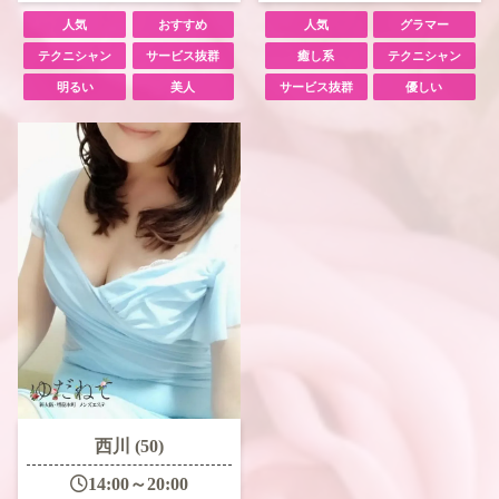
人気
おすすめ
人気
グラマー
テクニシャン
サービス抜群
癒し系
テクニシャン
明るい
美人
サービス抜群
優しい
西川 (50)
14:00～20:00