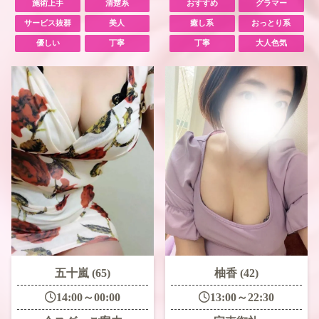
施術上手
清楚系
おすすめ
グラマー
サービス抜群
美人
癒し系
おっとり系
優しい
丁寧
丁寧
大人色気
五十嵐 (65)
柚香 (42)
14:00～00:00
13:00～22:30