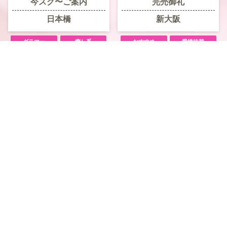
今スグ〜ご案内
完売御礼
日本橋
新大阪
グラマー
癒し系
おすすめ
愛嬌抜群
サービス抜群
明るい
グラマー
施術上手
電話予約
WEB予約
LINE予約
大人色気
美熟女
可愛い系
明るい