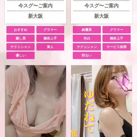
今スグ〜ご案内
今スグ〜ご案内
新大阪
新大阪
おすすめ
グラマー
綺麗系
グラマー
癒し系
施術上手
色白
施術上手
テクニシャン
美人
テクニシャン
サービス抜群
優しい
明るい