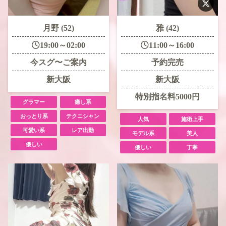
月野 (52)
雅 (42)
19:00～02:00
11:00～16:00
今スグ〜ご案内
予約完売
新大阪
新大阪
特別指名料5000円
グラマー
癒し系
おっとり系
テクニシャン
人気
施術上手
可愛い系
レア出勤
モデル系
美人
優しい
優しい
丁寧