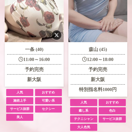
一条 (40)
森山 (45)
11:00～16:00
12:00～18:00
予約完売
予約完売
新大阪
新大阪
特別指名料1000円
人気
おすすめ
施術上手
可愛い系
人気
おすすめ
サービス抜群
セクシー
癒し系
色白
美人
テクニシャン
サービス抜群
大人色気