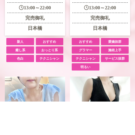
13:00～22:00
13:00～22:00
完売御礼
完売御礼
日本橋
日本橋
新人
おすすめ
おすすめ
愛嬌抜群
癒し系
おっとり系
グラマー
施術上手
色白
テクニシャン
テクニシャン
サービス抜群
明るい
電話予約
WEB予約
LINE予約