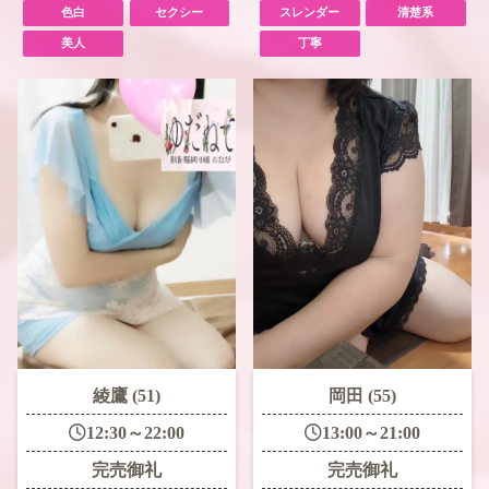
色白
セクシー
スレンダー
清楚系
美人
丁寧
綾鷹 (51)
岡田 (55)
12:30～22:00
13:00～21:00
完売御礼
完売御礼