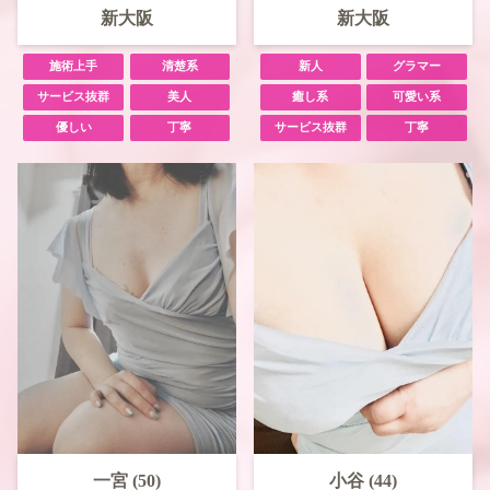
新大阪
新大阪
施術上手
清楚系
新人
グラマー
サービス抜群
美人
癒し系
可愛い系
優しい
丁寧
サービス抜群
丁寧
一宮 (50)
小谷 (44)