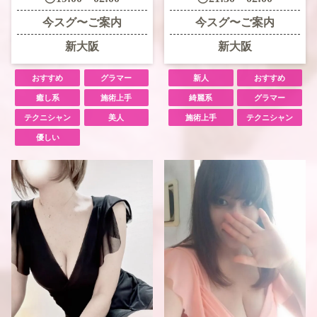
今スグ〜ご案内
今スグ〜ご案内
新大阪
新大阪
おすすめ
グラマー
新人
おすすめ
癒し系
施術上手
綺麗系
グラマー
テクニシャン
美人
施術上手
テクニシャン
優しい