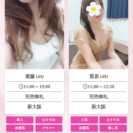
紫藤 (44)
栗原 (49)
11:00～19:00
11:00～22:30
完売御礼
完売御礼
新大阪
新大阪
新人
おすすめ
人気
おすすめ
綺麗系
グラマー
綺麗系
癒し系