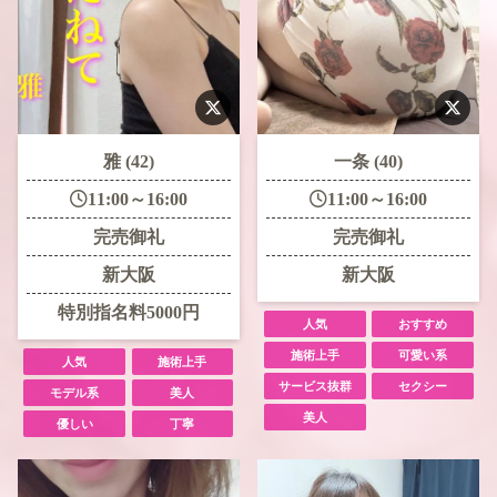
雅 (42)
一条 (40)
11:00～16:00
11:00～16:00
完売御礼
完売御礼
新大阪
新大阪
特別指名料5000円
人気
おすすめ
施術上手
可愛い系
人気
施術上手
サービス抜群
セクシー
モデル系
美人
美人
優しい
丁寧