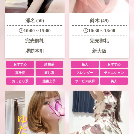
瀬名 (50)
鈴木 (49)
10:00～15:00
10:30～18:00
完売御礼
完売御礼
堺筋本町
新大阪
おすすめ
綺麗系
新人
おすすめ
高身長
癒し系
スレンダー
テクニシャン
おっとり系
施術上手
サービス抜群
美人