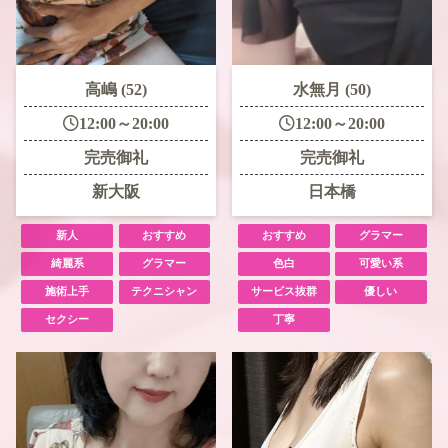
高嶋 (52)
水無月 (50)
12:00～20:00
12:00～20:00
完売御礼
完売御礼
新大阪
日本橋
新人
おすすめ
おすすめ
グラマー
綺麗系
グラマー
色白
可愛い系
施術上手
テクニシャン
サービス抜群
優しい
セクシー
丁寧