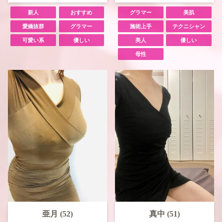
新人
おすすめ
グラマー
美肌
愛嬌抜群
グラマー
施術上手
テクニシャン
可愛い系
優しい
美人
優しい
母性
亜月 (52)
真中 (51)