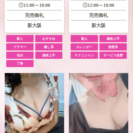
11:00～18:00
12:00～18:00
完売御礼
完売御礼
新大阪
新大阪
新人
おすすめ
新人
施術上手
グラマー
癒し系
スレンダー
清楚系
色白
施術上手
テクニシャン
サービス抜群
丁寧