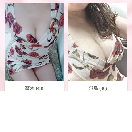
高木 (48)
飛鳥 (46)
12:30～20:00
13:00～21:00
電話予約
WEB予約
LINE予約
完売御礼
完売御礼
新大阪
新大阪
綺麗系
グラマー
人気
おすすめ