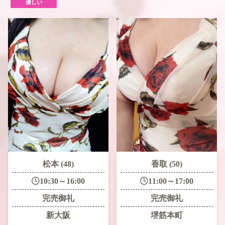
優しい
松本 (48)
香取 (50)
10:30～16:00
11:00～17:00
完売御礼
完売御礼
新大阪
堺筋本町