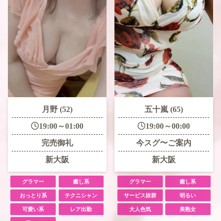
月野 (52)
五十嵐 (65)
19:00～01:00
19:00～00:00
完売御礼
今スグ〜ご案内
新大阪
新大阪
グラマー
癒し系
グラマー
癒し系
おっとり系
テクニシャン
サービス抜群
明るい
可愛い系
レア出勤
大人色気
美熟女