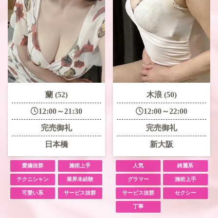
蘭 (52)
木浪 (50)
12:00～21:30
12:00～22:00
完売御礼
完売御礼
日本橋
新大阪
愛嬌抜群
施術上手
人気
綺麗系
テクニシャン
業界未経験
グラマー
施術上手
可愛い系
サービス抜群
サービス抜群
セクシー
丁寧