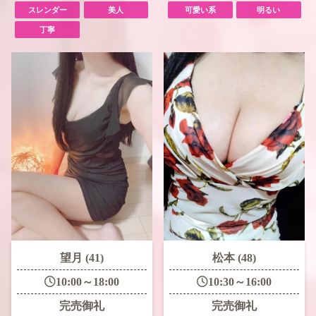
スレンダー
美人
可愛い系
明るい
丁寧
望月 (41)
松本 (48)
10:00～18:00
10:30～16:00
完売御礼
完売御礼