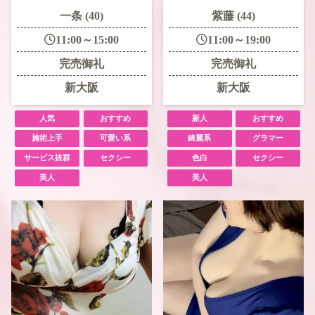
一条 (40)
紫藤 (44)
11:00～15:00
11:00～19:00
完売御礼
完売御礼
新大阪
新大阪
人気
おすすめ
新人
おすすめ
施術上手
可愛い系
綺麗系
グラマー
サービス抜群
セクシー
色白
セクシー
美人
美人