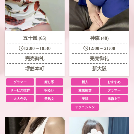
五十嵐 (65)
神森 (48)
12:00～18:30
12:00～21:00
完売御礼
完売御礼
堺筋本町
新大阪
グラマー
癒し系
新人
おすすめ
サービス抜群
明るい
愛嬌抜群
グラマー
大人色気
美熟女
美肌
施術上手
テクニシャン