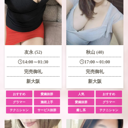
友永 (52)
秋山 (40)
14:00～01:30
17:00～01:00
完売御礼
完売御礼
新大阪
新大阪
おすすめ
愛嬌抜群
人気
おすすめ
グラマー
施術上手
愛嬌抜群
グラマー
テクニシャン
サービス抜群
癒し系
テクニシャン