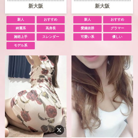
新大阪
新大阪
新人
おすすめ
新人
おすすめ
綺麗系
高身長
愛嬌抜群
グラマー
施術上手
スレンダー
可愛い系
優しい
モデル系