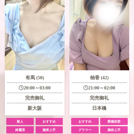
有馬 (50)
柚香 (42)
20:00～03:00
21:00～02:00
完売御礼
完売御礼
新大阪
日本橋
新人
おすすめ
おすすめ
愛嬌抜群
綺麗系
施術上手
グラマー
施術上手